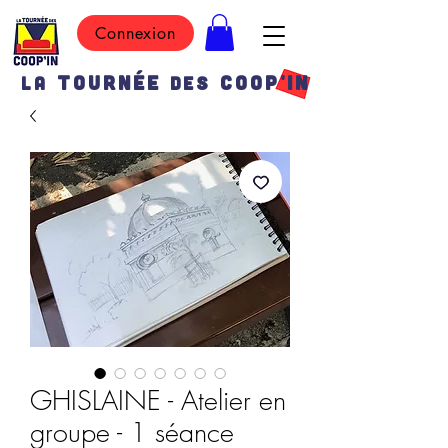
Connexion
TOURN
É
E
COOP'IN
LA
DES
GHISLAINE - Atelier en
groupe - 1 séance