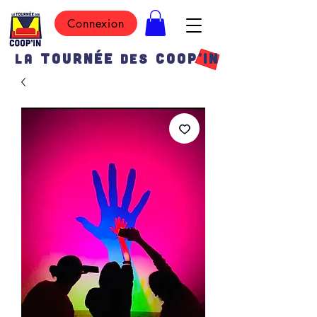
Connexion
TOURN
É
E
COOP'IN
LA
DES