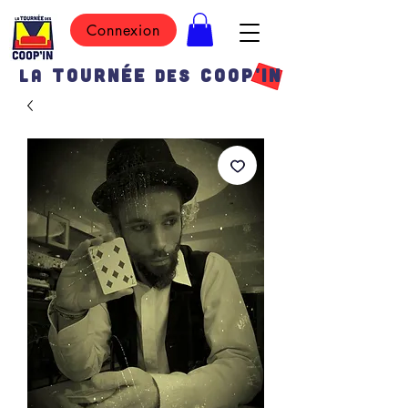
Connexion
TOURN
É
E
COOP'IN
LA
DES