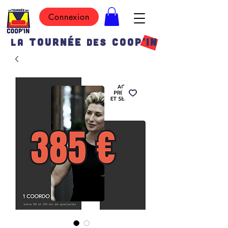
Connexion
TOURN
É
E
COOP'IN
LA
DES