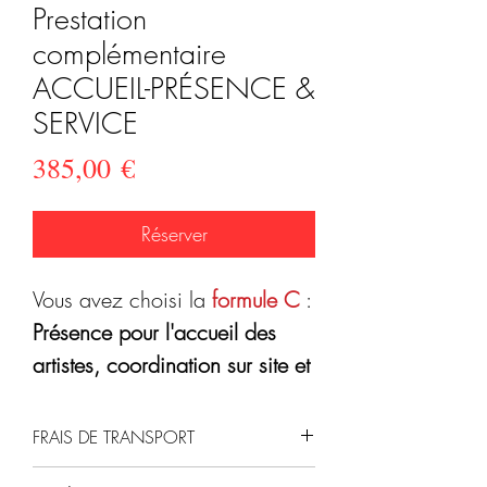
Prestation
complémentaire
ACCUEIL-PRÉSENCE &
SERVICE
Prix
385,00 €
Réserver
Vous avez choisi la
formule C
:
Présence pour l'accueil des
artistes, coordination sur site et
service de vos invité.e.s à vos
cotés.
FRAIS DE TRANSPORT
Si vous avez réservé d'un à
Frais de transport compris