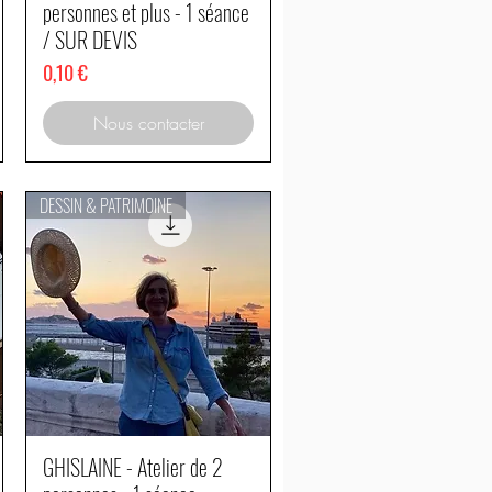
personnes et plus - 1 séance
/ SUR DEVIS
Prix
0,10 €
Nous contacter
DESSIN & PATRIMOINE
GHISLAINE - Atelier de 2
Aperçu rapide