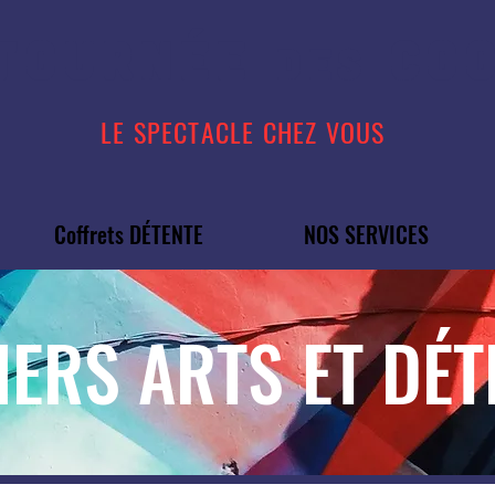
TOURN
É
E
COO
DES
LE SPECTACLE CHEZ VOUS
Coffrets DÉTENTE
NOS SERVICES
IERS ARTS ET DÉT