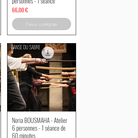
personnes - 1 séance
Prix
66,00 €
Nous contacter
DANSE DU SABRE
Noria BOUSMAHA - Atelier
Aperçu rapide
6 personnes - 1 séance de
60 minutes