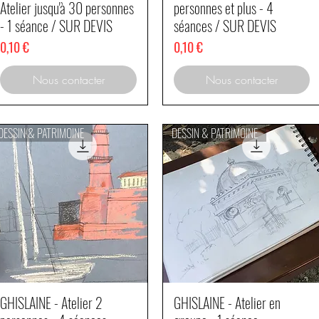
Atelier jusqu'à 30 personnes
personnes et plus - 4
- 1 séance / SUR DEVIS
séances / SUR DEVIS
Prix
Prix
0,10 €
0,10 €
Nous contacter
Nous contacter
DESSIN & PATRIMOINE
DESSIN & PATRIMOINE
GHISLAINE - Atelier 2
GHISLAINE - Atelier en
Aperçu rapide
Aperçu rapide