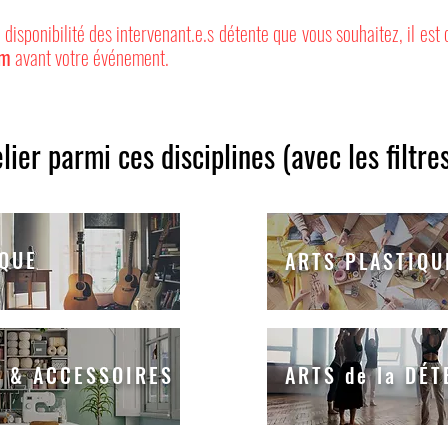
 disponibilité des intervenant.e.s détente que vous souhaitez, il est 
um
avant votre événement.
lier parmi ces disciplines (avec les filtre
QUE
ARTS PLASTIQU
 & ACCESSOIRES
ARTS de la DÉT