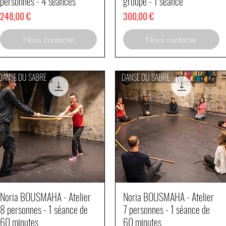
personnes - 4 séances
groupe - 1 séance
Prix
Prix
248,00 €
300,00 €
Nous contacter
Nous contacter
DANSE DU SABRE
DANSE DU SABRE
Noria BOUSMAHA - Atelier
Noria BOUSMAHA - Atelier
Aperçu rapide
Aperçu rapide
8 personnes - 1 séance de
7 personnes - 1 séance de
60 minutes
60 minutes