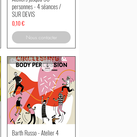
personnes - 4 séances /
SUR DEVIS
Prix
0,10 €
Nous contacter
CIRCLE SONG & BODY PERCUSSION
Barth Russo - Atelier 4
Aperçu rapide