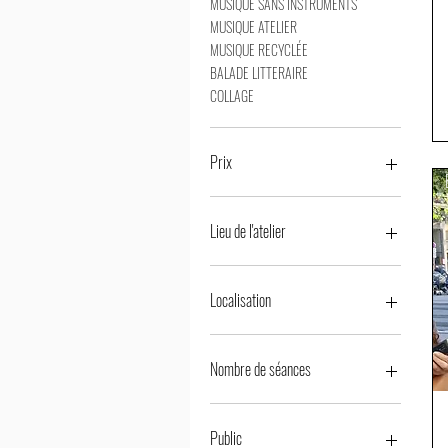
MUSIQUE SANS INSTRUMENTS
MUSIQUE ATELIER
MUSIQUE RECYCLÉE
BALADE LITTERAIRE
COLLAGE
Prix
0 €
350 €
Lieu de l'atelier
En entreprise
À son atelier
Localisation
À domicile
1 à 150 km de Marseille
1 à 80 km de Marseille
Nombre de séances
1 à 100 km de Marseille
1 SÉANCE
4/5 séances
Public