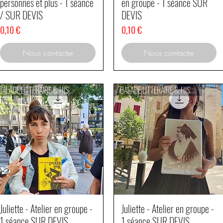
personnes et plus - 1 séance
en groupe - 1 séance SUR
/ SUR DEVIS
DEVIS
Prix
Prix
0,10 €
0,10 €
Nous contacter
Nous contacter
BALADE LITTERAIRE & HISTORIQUE
BALADE LITTERAIRE & HISTORIQUE
Juliette - Atelier en groupe -
Juliette - Atelier en groupe -
Aperçu rapide
Aperçu rapide
1 séance SUR DEVIS
1 séance SUR DEVIS