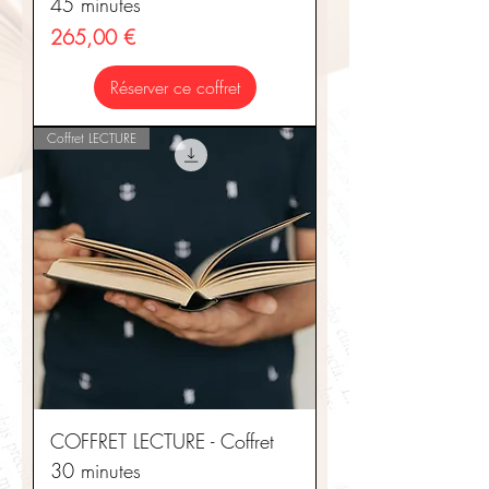
45 minutes
Prix
265,00 €
Réserver ce coffret
Coffret LECTURE
COFFRET LECTURE - Coffret
30 minutes