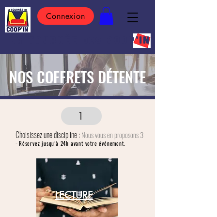
Connexion
TOURN
É
E
COOP'IN
LA
DES
NOS COFFRETS DÉTENTE
1
Choisissez une discipline :
Nous vous en proposons 3
-
Réservez jusqu’à 24h avant votre événement.
LECTURE