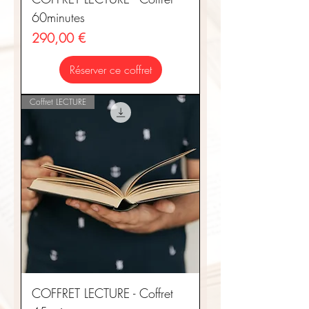
60minutes
Prix
290,00 €
Réserver ce coffret
Coffret LECTURE
COFFRET LECTURE - Coffret