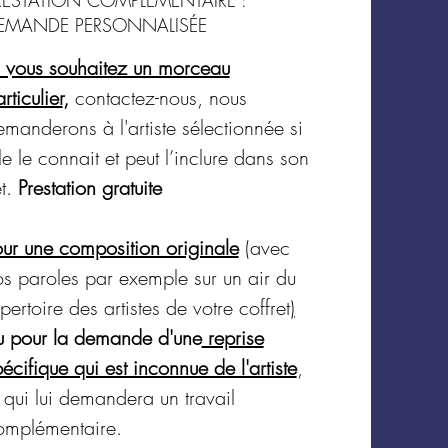
y James
EMANDE PERSONNALISÉE
 HOL
i vous souhaitez un morceau
rticulier
,
contactez-nous, nous
manderons à l'artiste sélectionnée si
vez leur présentation dans
le le connait et peut l’inclure dans son
rique "spectacles à la carte"
et.
Prestation gratuite
de transport compris jusqu'à
our une composition originale
(avec
de Marseille gare St
os paroles par exemple sur un air du
s (110 km aller-retour). Au-
pertoire des artistes de votre coffret
)
forfait de 35 € ou de 70 €
u pour la demande d'une
reprise
la distance (à ajouter au
écifique qui est inconnue de l'artiste
,
 du paiement). Si plus de
 qui lui demandera un travail
 nous contacter.
omplémentaire.