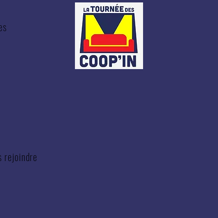
es
s rejoindre