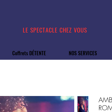
TOURN
É
E
COO
DES
LE SPECTACLE CHEZ VOUS
Coffrets DÉTENTE
NOS SERVICES
AMB
ROM