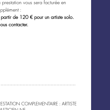
 prestation vous sera facturée en
e l’installation
entre 30 et
upplément :
nutes
partir de 120 € pour un artiste solo.
tage
entre 20 et 30
ous contacter.
s
utes de prestations
....................................................
RESTATION COMPLEMENTAIRE : ARTISTE
LASTICIEN.NE