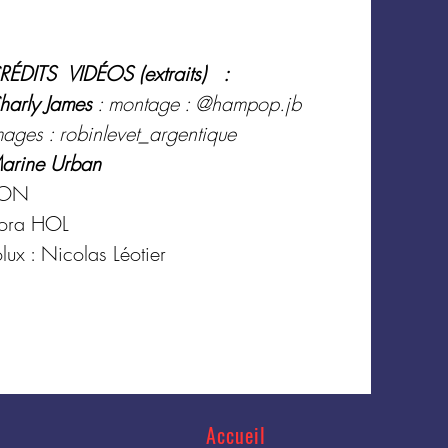
ÉDITS VIDÉOS (extraits) ‭‬ ‭‬ :
harly James
: ‭montage : @hampop.jb
mages : robinlevet_argentique
arine Urban
ON
lora HOL
lux : Nicolas Léotier
Accueil