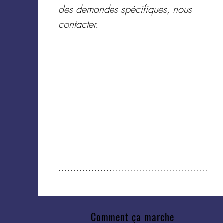
des demandes spécifiques, nous
contacter.
..................................................
Comment ça marche