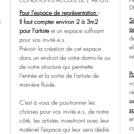
Charl
D
Pour l'espace de représentation
:
Flora
S
e
Il faut compter environ 2 à 3m2
Polux
pa
pour l'artiste
et un espace suffisant
de
pour vos invité.e.s.
Retrou
el
Prévoir la création de cet espace
la rub
s
dans un endroit de votre domicile ou
de votre structure qui permette
Frais 
P
l’entrée et la sortie de l'artiste de
54 km 
v
manière fluide.
Charle
ré
delà, 
o
C’est à vous de positionner les
selon 
sp
chaises pour vos invité.e.s, de notre
moment
et
côté, les artistes investiront avec leur
150 km
c
matériel l’espace qui leur sera dédié.