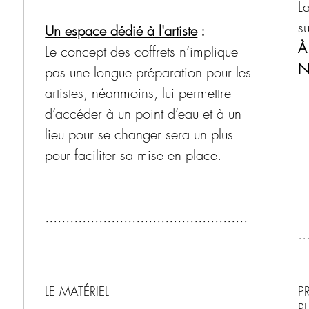
La
Durée d
s
Un espace dédié à l'artiste
:
60 mi
À 
Le concept des coffrets n’implique
Démon
N
pas une longue préparation pour les
minute
artistes, néanmoins, lui permettre
60 min
d’accéder à un point d’eau et à un
lieu pour se changer sera un plus
pour faciliter sa mise en place.
.................................................
..
LE MATÉRIEL
P
P