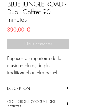
BLUE JUNGLE ROAD -
Duo - Coffret 90
minutes
Prix
890,00 €
Nous contacter
Reprises du répertoire de la
musique blues, du plus
traditionnel au plus actuel.
DISPONIBILITÉS :
Tous les
DESCRIPTION
jours.
" Fruit de la rencontre du
INDISPONIBLE :
CONDITION D'ACCUEIL DES
chanteur-guitariste BAPTISTE
ARTISTES