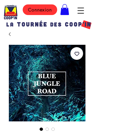
Connexion
TOURN
É
E
COOP'IN
LA
DES