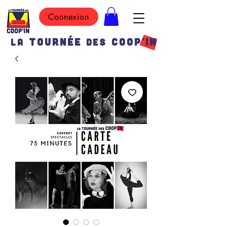
Connexion
TOURN
É
E
COOP'IN
LA
DES