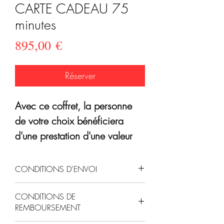
CARTE CADEAU 75
minutes
Prix
895,00 €
Réserver
Avec ce coffret, la personne
de votre choix bénéficiera
d'une prestation d'une valeur
de 895 €.
Cela correspond à une
CONDITIONS D'ENVOI
prestation artistique de 75
Nous n’avons pas les
mn
en TRIO
(toutes disciplines
CONDITIONS DE
coordonnées de votre
REMBOURSEMENT
et par Ambiances).
Ce peut
bénéficiaire, aussi,
c’est à vous