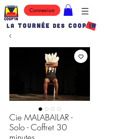
Connexion
TOURN
É
E
COOP'IN
LA
DES
Cie MALABAILAR -
Solo - Coffret 30
minutes