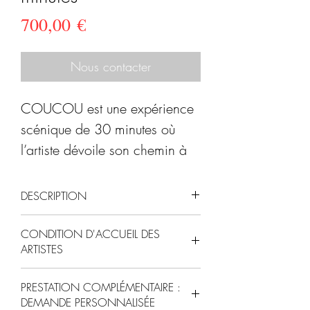
Prix
700,00 €
Nous contacter
COUCOU est une expérience
scénique de 30 minutes où
l’artiste dévoile son chemin à
travers le temps. Trois numéros
de jonglage-dansé qui
DESCRIPTION
brouillent les pistes classiques
COUCOU c'est " 3 instants, 3
et nous emmènent dans
CONDITION D'ACCUEIL DES
nuages de jonglerie, 3
ARTISTES
l’univers du cirque nouveau.
souvenirs en mouvements.
Sur
Pour l'espace de représentation
scène, un jeune artiste hanté
PRESTATION COMPLÉMENTAIRE :
DISPONIBILITÉS :
Tous les
:
DEMANDE PERSONNALISÉE
par le passé qui souhaite se