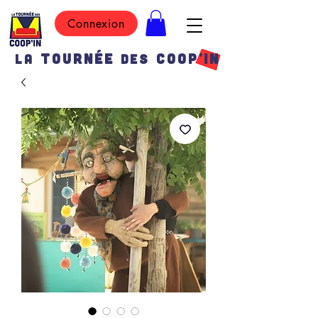
Connexion
TOURN
É
E
COOP'IN
LA
DES