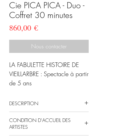
Cie PICA PICA - Duo -
Coffret 30 minutes
Prix
860,00 €
Nous contacter
LA FABULETTE HISTOIRE DE
VIEILLARBRE : Spectacle à partir
de 5 ans
La Fabulette histoire de
VieillArbre raconte l'histoire
DESCRIPTION
d'une très vieille dame, n'ayons
"
LA FABULETTE HISTOIRE DE
pas peur des mots, d'une
CONDITION D'ACCUEIL DES
VIEILLARBRE : Une marionnette
ARTISTES
vieillarde ! Qui se
aux cheveux gris, incarnant le