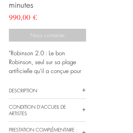
minutes
Prix
990,00 €
Nous contacter
"Robinson 2.0 : Le bon
Robinson, seul sur sa plage
artificielle qu'il a conçue pour
ses vacances, reflète, tel un
miroir brisé, les travers de
DESCRIPTION
l'humanité qui se joue des tours
"
Robinson 2.0
à elle-même, dans un spectacle
CONDITION D'ACCUEIL DE
ARTISTES
muet, burlesque, poétique et
CALIENTE !
familial." Spectacle estival !
Pour l'espace de représentation
Il fait chaud.Très chaud.
PRESTATION COMPLÉMENTAIRE :