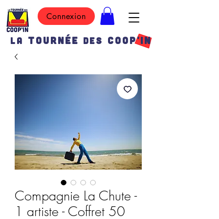
Connexion
TOURN
É
E
COOP'IN
LA
DES
Compagnie La Chute -
1 artiste - Coffret 50