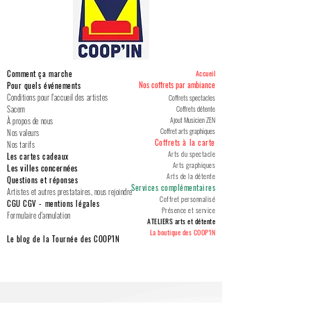
Si possible pour ce spectacle,
seront à prévoir pour sonoriser
Sunlight des tropiques,
Vous pourrez retrouver cette
Durée de l’installation
: 30
prévoir un endroit où les
votre espace (entre 150 et
Quando Quando remix,
proposition comme d'autres
minutes minimum voir plus si Dj
artistes pourront se reposer et
300 euros environs). Nous
Sara perche ti amo, Joue pas,
services complémentaires à la
& live (son et lumière)
se restaurer. Leur permettre
Comment ça marche
Accueil
contacter pour plus
Bella ciao remix,
Nos coffrets par ambiance
Pour quels événements
page : Mon panier
Durée de démontage
: 30
d’accéder à un point d’eau et à
d'informations.
Conditions pour l'accueil des artistes
Coffrets spectacles
La bohème remix,
minutes minimum voir plus si Dj
Sacem
Coffrets détente
un lieu pour se changer sera un
Mon frère,
Ajout Musicien ZEN
À propos de nous
& live
Coffret arts graphiques
Nos valeurs
plus pour faciliter leur mise en
Pour
l’éclairage
de l’espace -
Amour toujours,
Coffrets à la carte
Nos tarifs
place.
Arts du spectacle
Les cartes cadeaux
intérieur ou extérieur - dédié
Tiago, Habibi,
Arts graphiques
Les villes concernées
90 minutes de prestation,
Arts de la détente
aux artistes, nous vous laissons
Questions et réponses
Respire,
Services complémentaires
Artistes et autres prestataires, nous rejoindre
autres durées que celles
Coffret personnalisé
vous en charger. Cependant,
CGU CGV
Pour oublier
-
mentions légales
Présence et service
présentées possibles, nous
Formulaire d'annulation
des ajustements pourront être
ATELIERS arts et détente
La gaffa Lolita,
La boutique des COOP'IN
contacter.
CONDITION DE
Le blog de la Tournée des COOP'IN
demandés par les artistes.
Etat d’amour,
RÉSERVATION
Comme pour la sonorisation,
Rétine, longtemps,
Tous les vendredis, samedis et
si vous souhaitez un éclairage
Dans les rues de ma peine,
dimanches, 15h ou 19h.
particulier nous contacter.
Des