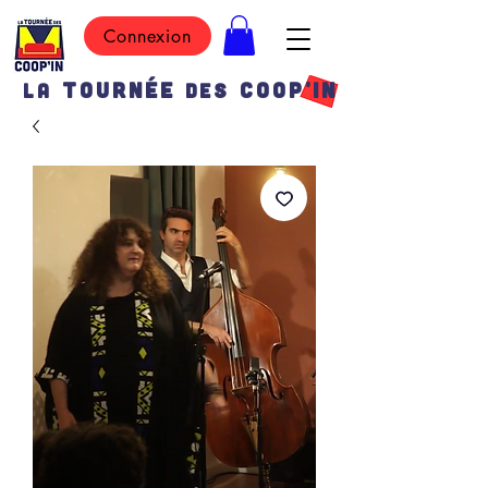
Connexion
TOURN
É
E
COOP'IN
LA
DES