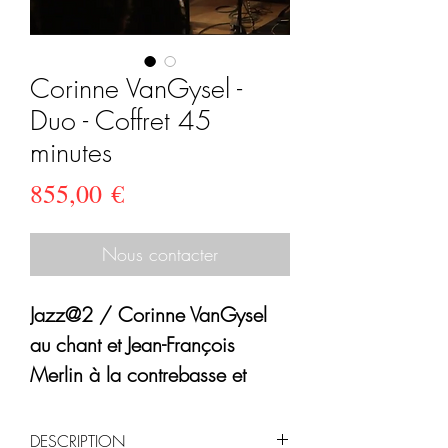
Corinne VanGysel -
Duo - Coffret 45
minutes
Prix
855,00 €
Nous contacter
Jazz@2 / Corinne VanGysel
au chant et Jean-François
Merlin à la contrebasse et
guitare interprètent un
répertoire composé des
DESCRIPTION