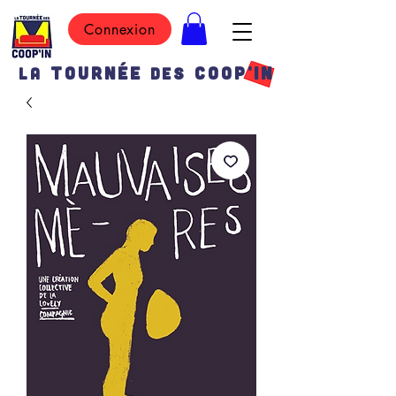
Connexion
TOURN
É
E
COOP'IN
LA
DES