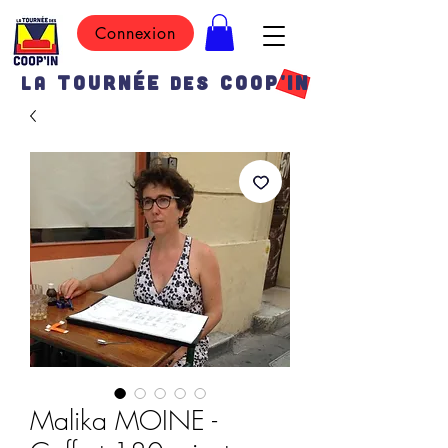
Connexion
TOURN
É
E
COOP'IN
LA
DES
Malika MOINE -