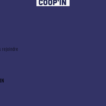
s rejoindre
'IN