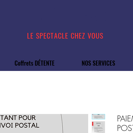
TOURN
É
E
COO
DES
LE SPECTACLE CHEZ VOUS
Coffrets DÉTENTE
NOS SERVICES
PAI
POS