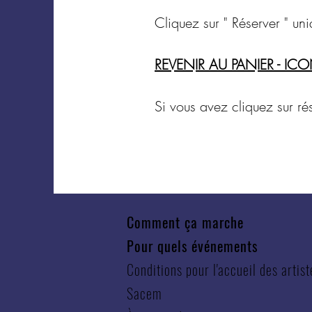
Cliquez sur " Réserver " u
REVENIR AU PANIER - IC
Si vous avez cliquez sur rés
Comment ça marche
Pour quels événements
Conditions pour l'accueil des artist
Sacem