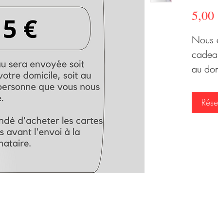
5,00
Nous e
cadeau
au dom
destin
vous a
Rése
contac
récept
destin
cadea
Pour t
la " T
votre 