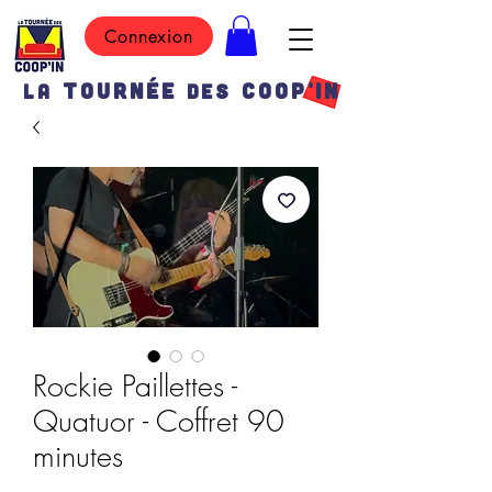
Connexion
TOURN
É
E
COOP'IN
LA
DES
Rockie Paillettes -
Quatuor - Coffret 90
minutes