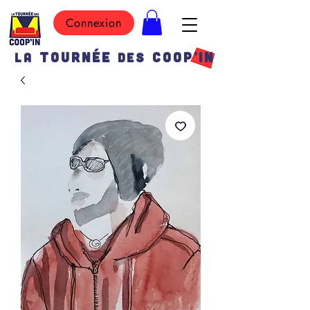
Connexion
TOURN
É
E
COOP'IN
LA
DES