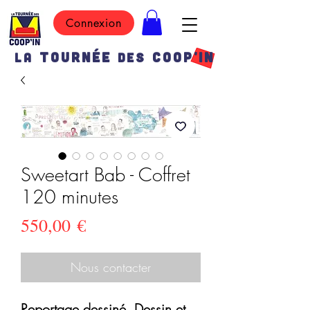
Connexion
TOURN
É
E
COOP'IN
LA
DES
Sweetart Bab - Coffret
120 minutes
Prix
550,00 €
Nous contacter
Reportage dessiné. Dessin et