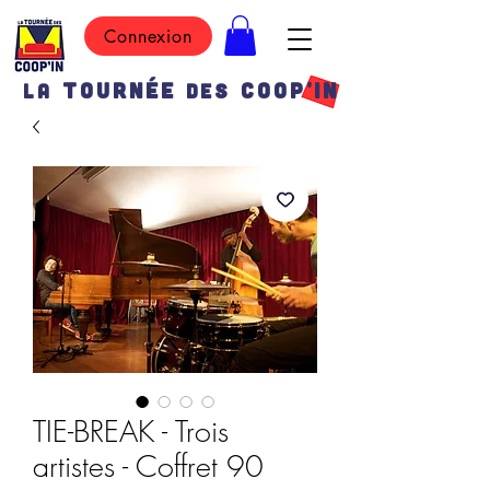
Connexion
TOURN
É
E
COOP'IN
LA
DES
TIE-BREAK - Trois
artistes - Coffret 90