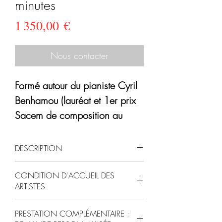
minutes
Prix
1 350,00 €
Nous contacter
Formé autour du pianiste Cyril
Benhamou (lauréat et 1er prix
Sacem de composition au
concours national de jazz à la
Défense), Tie-Break évolue aux
DESCRIPTION
frontières de différentes
"
Avec un univers bien à eux et
esthétiques musicales.
CONDITION D'ACCUEIL DES
une patte toute particulière, ce
ARTISTES
nouveau trio se caractérise
DISPONIBILITÉS : Tous les jours
Pour l'espace de représentation
avant tout par son énergie et
PRESTATION COMPLÉMENTAIRE :
INDISPONIBLES :
: