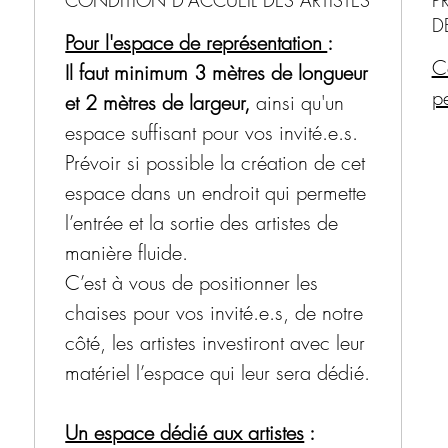
CONT
D
Pour l'espace de représentation
:
Ce
Il faut minimum 3 mètres de longueur
LIEU : 
p
et 2 mètres de largeur,
ainsi qu'un
Hôtels
espace suffisant pour vos invité.e.s.
Frais 
Prévoir si possible la création de cet
54 km 
espace dans un endroit qui permette
Charle
l’entrée et la sortie des artistes de
delà, 
manière fluide.
selon 
C’est à vous de positionner les
moment
chaises pour vos invité.e.s, de notre
150 km
côté, les artistes investiront avec leur
matériel l’espace qui leur sera dédié.
Durée 
40 mi
Un espace dédié aux artistes
:
Durée