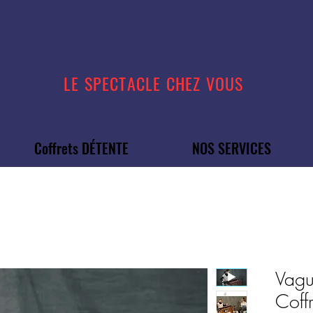
TOURN
É
E
COO
DES
LE SPECTACLE CHEZ VOUS
Coffrets DÉTENTE
NOS SERVICES
Vagu
Coff