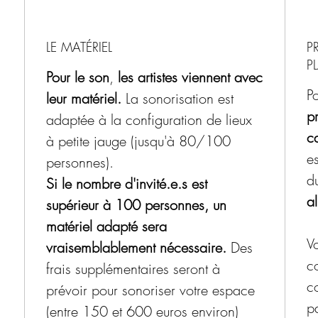
LE MATÉRIEL
P
P
Pour le son
,
les artistes viennent avec
P
leur matériel.
La sonorisation est
pr
adaptée à la configuration de lieux
ca
à petite jauge (jusqu'à 80/100
es
personnes).
d
Si le nombre d'invité.e.s est
al
supérieur à 100 personnes, un
matériel adapté sera
Vo
vraisemblablement nécessaire.
Des
c
frais supplémentaires seront à
c
prévoir pour sonoriser votre espace
p
(entre 150 et 600 euros environ)