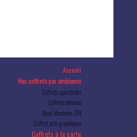
Accueil
Nos coffrets par ambiance
Coffrets spectacles
Coffrets détente
Ajout Musicien ZEN
Coffret arts graphiques
Coffrets à la carte