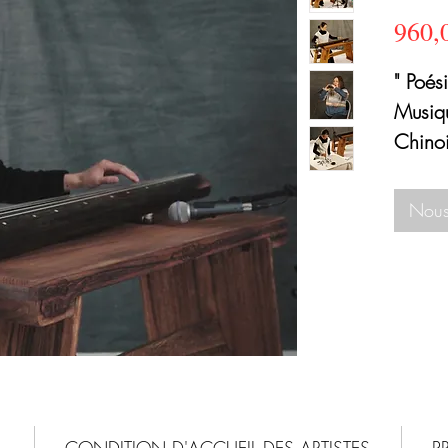
960,
" Poés
Musiqu
Chino
LO We
Katia 
Nous
DISPO
jeudis
les ve
dimanc
INDIS
Aout
POUR
CONDITION D'ACCUEIL DES ARTISTES
P