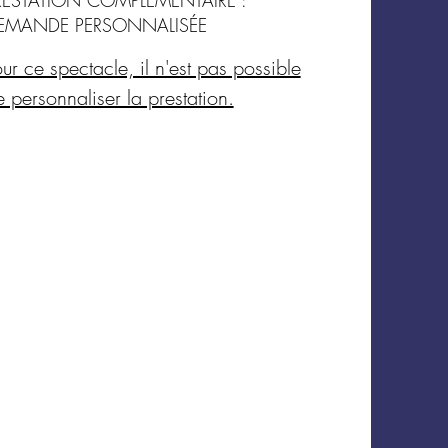
forfait de 35 € ou de 70 €
EMANDE PERSONNALISÉE
la distance (à ajouter au
ur ce spectacle, il n'est pas possible
 du paiement). Si plus de
 personnaliser la prestation.
 nous contacter.
de l’installation
: 2.30
 de démontage
: 30 - 45
es
utes de prestation