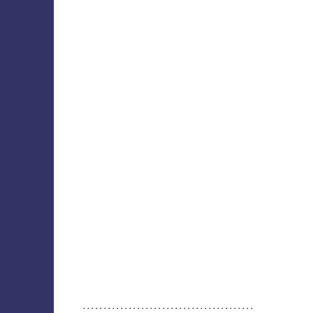
.........................................