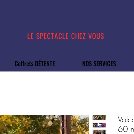
TOURN
É
E
COO
DES
LE SPECTACLE CHEZ VOUS
Coffrets DÉTENTE
NOS SERVICES
Volca
60 m