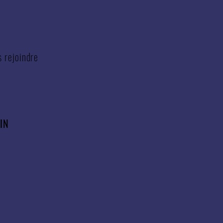
s rejoindre
'IN