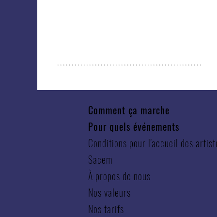
..................................................
Comment ça marche
Pour quels événements
Conditions pour l'accueil des artist
Sacem
À propos de nous
Nos valeurs
Nos tarifs