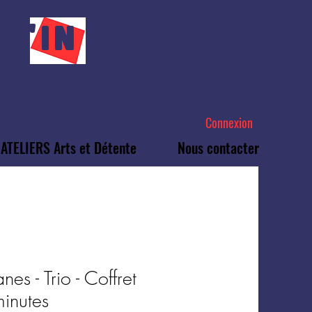
P'IN
Connexion
ATELIERS Arts et Détente
Nous contacter
nes - Trio - Coffret
inutes