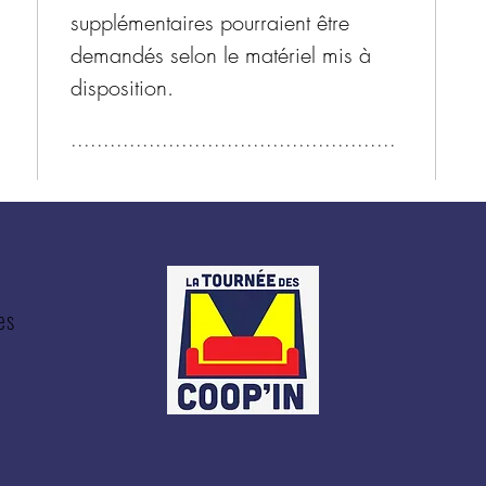
supplémentaires pourraient être
demandés selon le matériel mis à
disposition.
..................................................
es