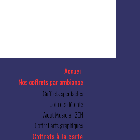
Accueil
Nos coffrets par ambiance
Coffrets spectacles
Coffrets détente
Ajout Musicien ZEN
Coffret arts graphiques
Coffrets à la carte