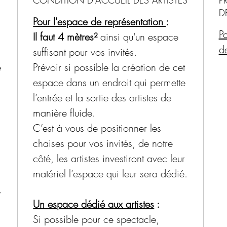
delà, 
D
Pour l'espace de représentation
:
selon 
Po
Il faut 4 mètres²
ainsi qu'un espace
moment
de
suffisant pour vos invités.
150 km
e
Prévoir si possible la création de cet
espace dans un endroit qui permette
Durée 
l’entrée et la sortie des artistes de
heures
manière fluide.
Durée
C’est à vous de positionner les
minut
chaises pour vos invités, de notre
côté, les artistes investiront avec leur
60 min
matériel l’espace qui leur sera dédié.
,
Un espace dédié aux artistes
:
Si possible pour ce spectacle,