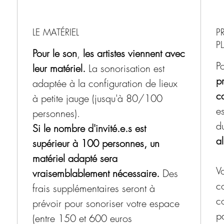
LE MATÉRIEL
P
P
Pour le son
,
les artistes viennent avec
P
leur matériel.
La sonorisation est
pr
adaptée à la configuration de lieux
ca
à petite jauge (jusqu'à 80/100
es
personnes).
d
Si le nombre d'invité.e.s est
al
supérieur à 100 personnes, un
matériel adapté sera
Vo
vraisemblablement nécessaire.
Des
c
frais supplémentaires seront à
c
prévoir pour sonoriser votre espace
p
(entre 150 et 600 euros