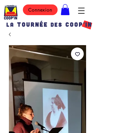
Connexion
TOURN
É
E
COOP'IN
LA
DES