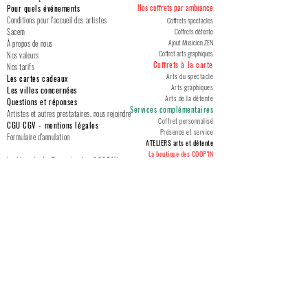
Conférence littéraire : Une
Nos coffrets par ambiance
Pour quels événements
Conditions pour l'accueil des artistes
Coffrets spectacles
autrice émancipée au 19ème
CRÉDIT PHOTO : Juliette Weller
Sacem
Coffrets détente
Ajout Musicien ZEN
À propos de nous
siècle, Lazarine Nègre, de
Coffret arts graphiques
Nos valeurs
Coffrets à la carte
Nos tarifs
Manosque à Marseille.
Arts du spectacle
Les cartes cadeaux
Arts graphiques
Les villes concernées
Arts de la détente
Questions et réponses
Conférence littéraire : Le
Services complémentaires
Artistes et autres prestataires, nous rejoindre
Coffret personnalisé
CGU CGV
-
mentions légales
Docker noir de Sembène
Présence et service
Formulaire d'annulation
ATELIERS arts et détente
Ousmane à Belsunce.
La boutique des COOP'IN
Le blog de la Tournée des COOP'IN
...........................................
......
.........................................
Abonnez-vous pour recevoir l'actualité de la Tournée des COOP'IN
S'abonner à la liste de diffusion